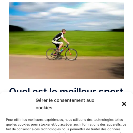
Quel est le meilleur sport
pour perdre du poids ?
Gérer le consentement aux
cookies
Deux solutions vous permettent de perdre du
Pour offrir les meilleures expériences, nous utilisons des technologies telles
que les cookies pour stocker et/ou accéder aux informations des appareils. Le
poids : il convient d’une part de réduire l’apport
fait de consentir à ces technologies nous permettra de traiter des données